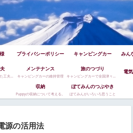
仕様
プライバシーポリシー
キャンピングカー
みん
夫
メンテナンス
旅のつづり
電気
Puppy480のちょっとした工夫です
キャンピングカーの維持管理
キャンピングカーで全国津々浦々。
収納
ぼてみんのつぶやき
Puppyの収納について考える。
ぼてみんがいろいろ思うこと
電源の活用法