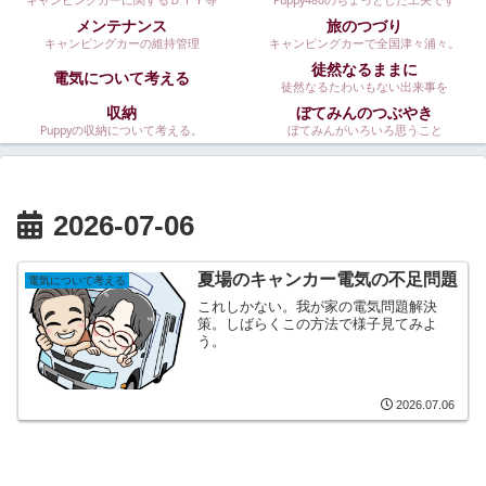
キャンピングカーに関するＤＩＹ等
Puppy480のちょっとした工夫です
メンテナンス
旅のつづり
キャンピングカーの維持管理
キャンピングカーで全国津々浦々。
徒然なるままに
電気について考える
徒然なるたわいもない出来事を
収納
ぼてみんのつぶやき
Puppyの収納について考える。
ぼてみんがいろいろ思うこと
2026-07-06
夏場のキャンカー電気の不足問題
電気について考える
これしかない。我が家の電気問題解決
策。しばらくこの方法で様子見てみよ
う。
2026.07.06