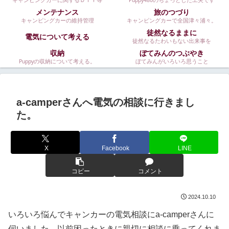
キャンピングカーに関するＤＩＹ等
Puppy480のちょっとした工夫です
メンテナンス
旅のつづり
キャンピングカーの維持管理
キャンピングカーで全国津々浦々。
徒然なるままに
電気について考える
徒然なるたわいもない出来事を
収納
ぼてみんのつぶやき
Puppyの収納について考える。
ぼてみんがいろいろ思うこと
a-camperさんへ電気の相談に行きまし
た。
X
Facebook
LINE
コピー
コメント
2024.10.10
いろいろ悩んでキャンカーの電気相談にa-camperさんに
伺いました。以前困ったときに親切に相談に乗ってくれま