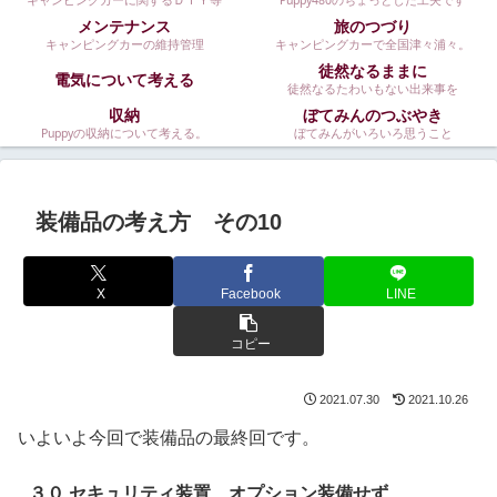
キャンピングカーに関するＤＩＹ等
Puppy480のちょっとした工夫です
メンテナンス
旅のつづり
キャンピングカーの維持管理
キャンピングカーで全国津々浦々。
徒然なるままに
電気について考える
徒然なるたわいもない出来事を
収納
ぼてみんのつぶやき
Puppyの収納について考える。
ぼてみんがいろいろ思うこと
装備品の考え方 その10
X
Facebook
LINE
コピー
2021.07.30
2021.10.26
いよいよ今回で装備品の最終回です。
３０.セキュリティ装置 オプション装備せず