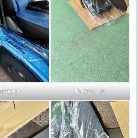
作業前養生
取付前のレカロ