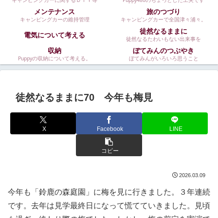
キャンピングカーに関するＤＩＹ等
Puppy480のちょっとした工夫です
メンテナンス
旅のつづり
キャンピングカーの維持管理
キャンピングカーで全国津々浦々。
徒然なるままに
電気について考える
徒然なるたわいもない出来事を
収納
ぼてみんのつぶやき
Puppyの収納について考える。
ぼてみんがいろいろ思うこと
徒然なるままに70 今年も梅見
X
Facebook
LINE
コピー
2026.03.09
今年も「鈴鹿の森庭園」に梅を見に行きました。３年連続
です。去年は見学最終日になって慌てていきました。見頃