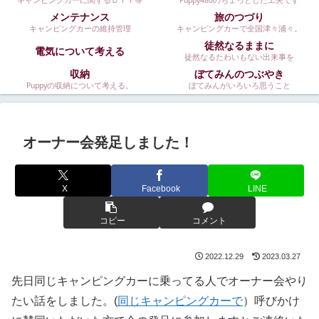
キャンピングカーに関するＤＩＹ等
Puppy480のちょっとした工夫です
メンテナンス
旅のつづり
キャンピングカーの維持管理
キャンピングカーで全国津々浦々。
徒然なるままに
電気について考える
徒然なるたわいもない出来事を
収納
ぼてみんのつぶやき
Puppyの収納について考える。
ぼてみんがいろいろ思うこと
オーナー会発足しました！
X
Facebook
LINE
コピー
コメント
2022.12.29
2023.03.27
先日同じキャンピングカーに乗ってる人でオーナー会やり
たい話をしました。(
同じキャンピングカーで
）呼びかけ