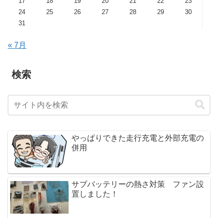
17
18
19
20
21
22
23
24
25
26
27
28
29
30
31
« 7月
検索
やっぱりできた走行充電と外部充電の
併用
サブバッテリーの熱さ対策 ファン設
置しました！