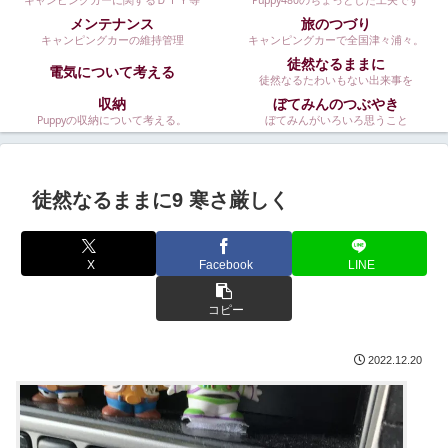
キャンピングカーに関するＤＩＹ等
Puppy480のちょっとした工夫です
メンテナンス
旅のつづり
キャンピングカーの維持管理
キャンピングカーで全国津々浦々。
徒然なるままに
電気について考える
徒然なるたわいもない出来事を
収納
ぼてみんのつぶやき
Puppyの収納について考える。
ぼてみんがいろいろ思うこと
徒然なるままに9 寒さ厳しく
X
Facebook
LINE
コピー
2022.12.20