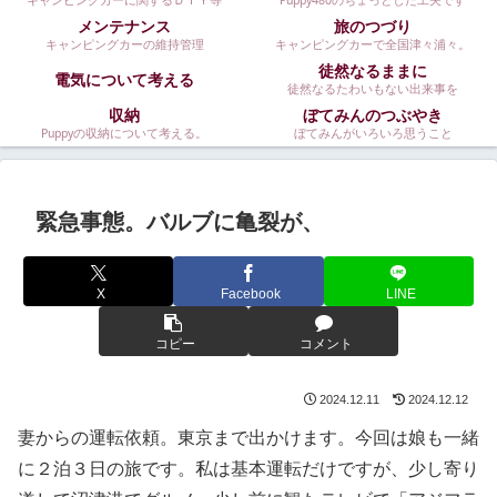
キャンピングカーに関するＤＩＹ等
Puppy480のちょっとした工夫です
メンテナンス
旅のつづり
キャンピングカーの維持管理
キャンピングカーで全国津々浦々。
徒然なるままに
電気について考える
徒然なるたわいもない出来事を
収納
ぼてみんのつぶやき
Puppyの収納について考える。
ぼてみんがいろいろ思うこと
緊急事態。バルブに亀裂が、
X
Facebook
LINE
コピー
コメント
2024.12.11
2024.12.12
妻からの運転依頼。東京まで出かけます。今回は娘も一緒
に２泊３日の旅です。私は基本運転だけですが、少し寄り