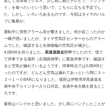
道して沼津港でグルメ。少し前に観たテレビで「アジフラ
イ」を食べたいという思いで、こちらに立ちる予定でし
た。しかし、いろいろあるものです。今回はタイヤのバル
ブに亀裂が。
運転中に突然アラーム音が響きました。何が起こったのか
一瞬戸惑いましたが、タイヤ空気圧センサーからのアラー
ムでした。確認すると右側後輪の空気圧が減少し、
4.0BARを切りました。
高速道路走行中
でしたので、慌て
て停車できる場所（左側路側帯）に緊急停車です。確認す
ると空気が漏れているようです。停車時点では3.0BARだ
ったのですが、どんどん空気は漏れてあっという間に３⇒
２⇒１⇒０BARになりました。場所は伊勢湾岸高速道名
港中央下りインター入り口付近。名港中央大橋を渡るとこ
ろです。
最初はパンクかと思いました。少し前にパンクしたことが