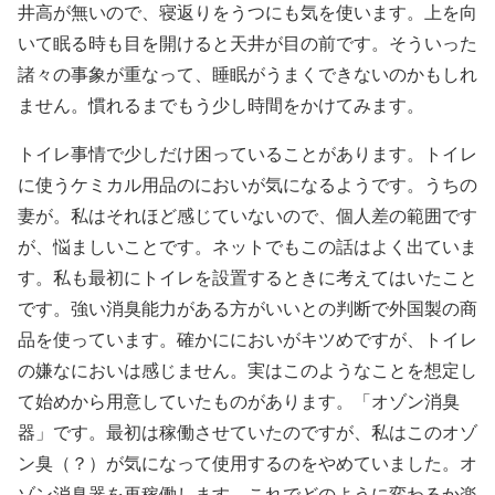
井高が無いので、寝返りをうつにも気を使います。上を向
いて眠る時も目を開けると天井が目の前です。そういった
諸々の事象が重なって、睡眠がうまくできないのかもしれ
ません。慣れるまでもう少し時間をかけてみます。
トイレ事情で少しだけ困っていることがあります。トイレ
に使うケミカル用品のにおいが気になるようです。うちの
妻が。私はそれほど感じていないので、個人差の範囲です
が、悩ましいことです。ネットでもこの話はよく出ていま
す。私も最初にトイレを設置するときに考えてはいたこと
です。強い消臭能力がある方がいいとの判断で外国製の商
品を使っています。確かににおいがキツめですが、トイレ
の嫌なにおいは感じません。実はこのようなことを想定し
て始めから用意していたものがあります。「オゾン消臭
器」です。最初は稼働させていたのですが、私はこのオゾ
ン臭（？）が気になって使用するのをやめていました。オ
ゾン消臭器を再稼働します。これでどのように変わるか楽