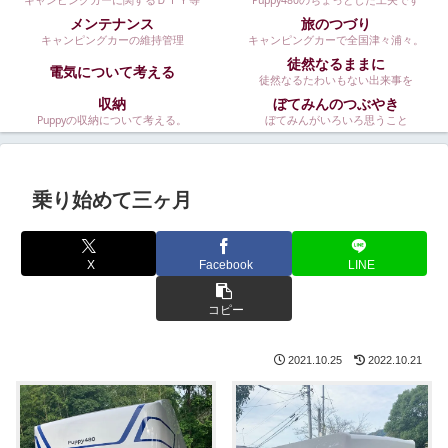
キャンピングカーに関するＤＩＹ等
Puppy480のちょっとした工夫です
メンテナンス
旅のつづり
キャンピングカーの維持管理
キャンピングカーで全国津々浦々。
徒然なるままに
電気について考える
徒然なるたわいもない出来事を
収納
ぼてみんのつぶやき
Puppyの収納について考える。
ぼてみんがいろいろ思うこと
乗り始めて三ヶ月
X
Facebook
LINE
コピー
2021.10.25
2022.10.21