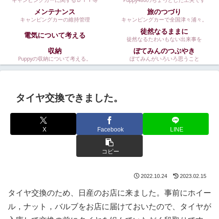
キャンピングカーに関するＤＩＹ等
Puppy480のちょっとした工夫です
メンテナンス
旅のつづり
キャンピングカーの維持管理
キャンピングカーで全国津々浦々。
徒然なるままに
電気について考える
徒然なるたわいもない出来事を
収納
ぼてみんのつぶやき
Puppyの収納について考える。
ぼてみんがいろいろ思うこと
タイヤ交換できました。
X
Facebook
LINE
コピー
2022.10.24
2023.02.15
タイヤ交換のため、日産のお店に来ました。事前にホイー
ル，ナット，バルブをお店に届けておいたので、タイヤが