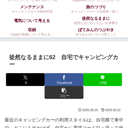
キャンピングカーに関するＤＩＹ等
Puppy480のちょっとした工夫です
メンテナンス
旅のつづり
キャンピングカーの維持管理
キャンピングカーで全国津々浦々。
徒然なるままに
電気について考える
徒然なるたわいもない出来事を
収納
ぼてみんのつぶやき
Puppyの収納について考える。
ぼてみんがいろいろ思うこと
徒然なるままに62 自宅でキャンピングカ
ー
X
Facebook
LINE
コピー
2025.09.19
2025.09.22
最近のキャンピングカーの利用スタイルは、自宅横で車中
泊。どこにも出かけず。自宅から電源コード引っ張って外