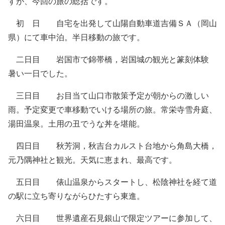
すが、今回の旅の総括です。
初 日 自宅を出発して山陽自動車道吉備ＳＡ（岡山
県）にて車中泊。半日移動の旅です。
二日目 岩国市で錦帯橋，岩国城の観光と篆刻体験
暑い一日でした。
三日目 お目当て山口市散策予定が朝からの激しい
雨。予定変更で車移動でいける場所の旅。常栄寺雪舟庭、
湯田温泉。土用の丑でうな丼を堪能。
四日目 秋芳洞，秋吉台カルスト台地から角島大橋，
元乃隅神社と観光。天気に恵まれ、最高です。
五日目 俵山温泉からスタートし、松陰神社を経て道
の駅に立ち寄りながらひたすら東進。
六日目 世界遺産石見銀山で限定ツアーに参加して、