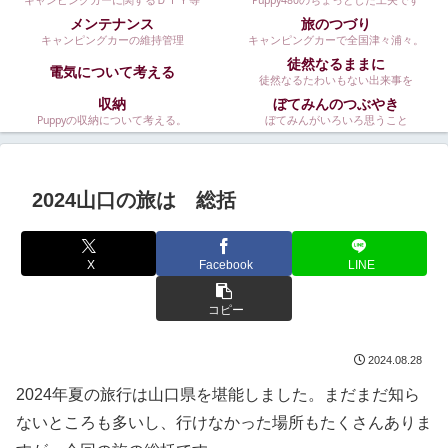
キャンピングカーに関するＤＩＹ等
Puppy480のちょっとした工夫です
メンテナンス
旅のつづり
キャンピングカーの維持管理
キャンピングカーで全国津々浦々。
徒然なるままに
電気について考える
徒然なるたわいもない出来事を
収納
ぼてみんのつぶやき
Puppyの収納について考える。
ぼてみんがいろいろ思うこと
2024山口の旅は 総括
X
Facebook
LINE
コピー
2024.08.28
2024年夏の旅行は山口県を堪能しました。まだまだ知ら
ないところも多いし、行けなかった場所もたくさんありま