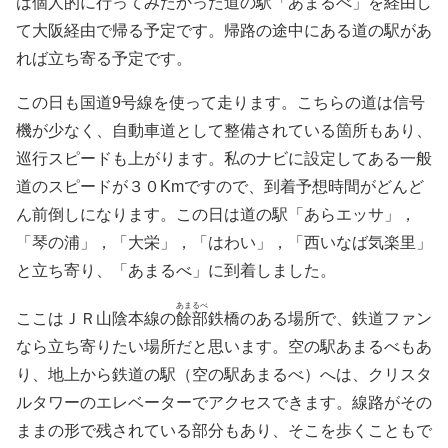
は個人的に行ってみたかった道の駅「あまるべ」を経由し
て大阪経由で帰る予定です。帰路の途中にある道の駅があ
れば立ち寄る予定です。
この日も国道9号線を使って走ります。こちらの道は信号
機が少なく、自動車道として整備されている箇所もあり、
巡行スピードも上がります。私のナビに設定してある一般
道のスピードが３０Kmですので、到着予想時間がどんど
ん前倒しになります。この日は道の駅「あらエッサ」，
「琴の浦」，「大栄」，「はわい」，「西いなば気楽里」
と立ち寄り、「あまるべ」に到着しました。
あまるべ
ここはＪＲ山陰本線の
餘部
鉄橋のある場所で、鉄道ファン
なら立ち寄りたい場所だと思います。空の駅あまるべもあ
り、地上から鉄道の駅（空の駅あまるべ）へは、クリスタ
ルタワーのエレベーターでアクセスできます。線路がその
ままの形で残されている部分もあり、そこを歩くこともで