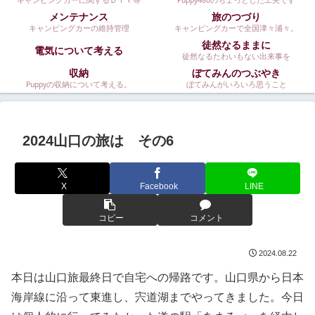
キャンピングカーに関するＤＩＹ等
Puppy480のちょっとした工夫です
メンテナンス
旅のつづり
キャンピングカーの維持管理
キャンピングカーで全国津々浦々。
徒然なるままに
電気について考える
徒然なるたわいもない出来事を
収納
ぼてみんのつぶやき
Puppyの収納について考える。
ぼてみんがいろいろ思うこと
2024山口の旅は その6
X
Facebook
LINE
コピー
コメント
2024.08.22
本日は山口旅最終日で自宅への帰路です。山口県から日本
海岸線に沿って東進し、宍道湖までやってきました。今日