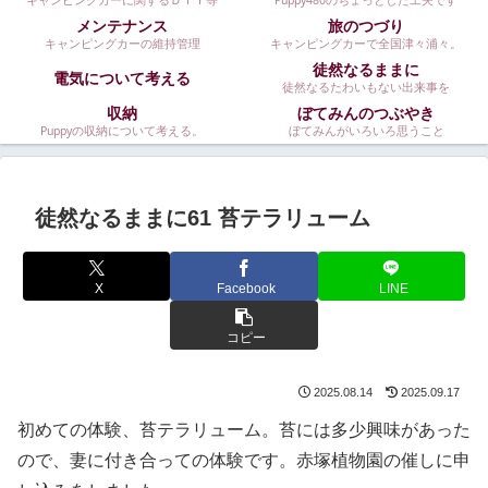
キャンピングカーに関するＤＩＹ等
Puppy480のちょっとした工夫です
メンテナンス
旅のつづり
キャンピングカーの維持管理
キャンピングカーで全国津々浦々。
徒然なるままに
電気について考える
徒然なるたわいもない出来事を
収納
ぼてみんのつぶやき
Puppyの収納について考える。
ぼてみんがいろいろ思うこと
徒然なるままに61 苔テラリューム
X
Facebook
LINE
コピー
2025.08.14
2025.09.17
初めての体験、苔テラリューム。苔には多少興味があった
ので、妻に付き合っての体験です。赤塚植物園の催しに申