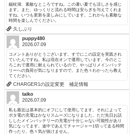
錫杖湖、素敵なところですね。この暑い夏でも涼しさを感じ
ます。また、ゆっくりと流れる時間は安らぎを与えてくれま
すね。いつも更新を楽しみにしています。これからも素敵な
時間を楽しんでください。
久しぶり
puppy480
2026.07.09
コメントありがとうございます。すでにこの設定を実践され
ていたんですね。私は現在オンで運用しています。今のとこ
ろこれで運用に耐えられているので。やっぱりメインバッテ
リーへの負荷が気になりますので。また色々わかったら教え
てください。
CHARGER1の設定変更 補足情報
taiko
2026.07.09
私も最近は基本的にオフにして使用してます。それによって
ポタ電の充電はかなりスムーズになりました。ただ先日お話
ししたメインバッテリーの充電が十分じゃない可能性があり
気になってます。途中であえてチャージャー1切って走る時間
作ったり。色々気が抜けません。