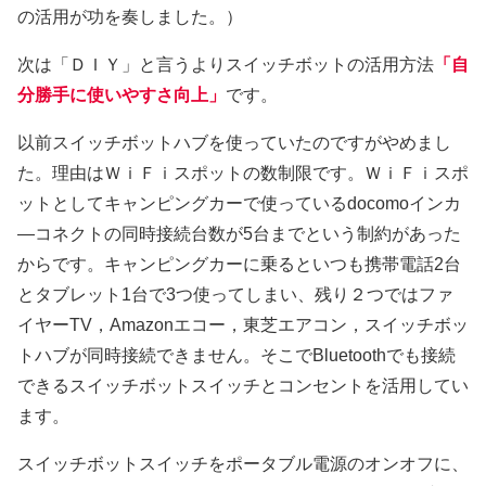
の活用が功を奏しました。）
次は「ＤＩＹ」と言うよりスイッチボットの活用方法
「自
分勝手に使いやすさ向上」
です。
以前スイッチボットハブを使っていたのですがやめまし
た。理由はＷｉＦｉスポットの数制限です。ＷｉＦｉスポ
ットとしてキャンピングカーで使っているdocomoインカ
―コネクトの同時接続台数が5台までという制約があった
からです。キャンピングカーに乗るといつも携帯電話2台
とタブレット1台で3つ使ってしまい、残り２つではファ
イヤーTV，Amazonエコー，東芝エアコン，スイッチボッ
トハブが同時接続できません。そこでBluetoothでも接続
できるスイッチボットスイッチとコンセントを活用してい
ます。
スイッチボットスイッチをポータブル電源のオンオフに、