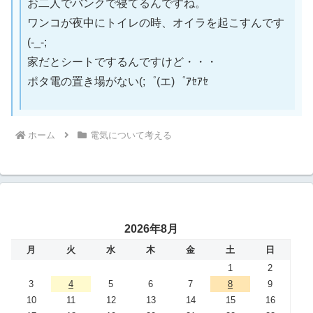
お二人でバンクで寝てるんですね。
ワンコが夜中にトイレの時、オイラを起こすんです
(-_-;
家だとシートでするんですけど・・・
ポタ電の置き場がない(;゜(エ)゜ｱｾｱｾ
ホーム
電気について考える
2026年8月
月
火
水
木
金
土
日
1
2
3
4
5
6
7
8
9
10
11
12
13
14
15
16