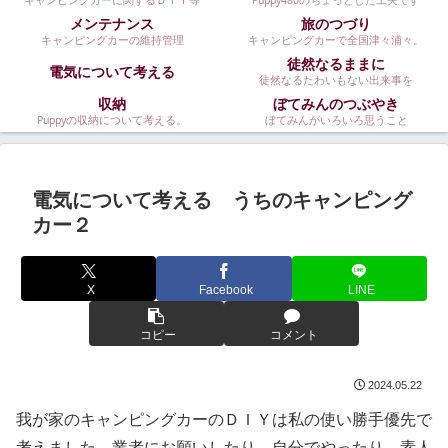
キャンピングカーに関するＤＩＹ等
Puppy480のちょっとした工夫です
メンテナンス
旅のつづり
キャンピングカーの維持管理
キャンピングカーで全国津々浦々。
徒然なるままに
電気について考える
徒然なるたわいもない出来事を
収納
ぼてみんのつぶやき
Puppyの収納について考える。
ぼてみんがいろいろ思うこと
電気について考える うちのキャンピング
カー２
X
Facebook
LINE
コピー
コメント
2024.05.22
我が家のキャンピングカーのＤＩＹは私の使い勝手優先で
考えました。業者にお願いしたり、自分でやったり。素人