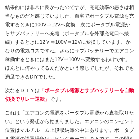
結果的には非常に良かったのですが、充電効率の悪さは相
当なものだと感じていました。自宅でポータブル電源を充
電するときに100V⇒12Vへ変換。次にポータブル電源か
らサブバッテリーへ充電（ポータブルを外部充電口へ接
続）するときに12Ｖ⇒100V⇒12Vに変換しています。か
なりの電気ロスですね。さらにサブバッテリーでエアコン
稼働するときにはまた12V⇒100Vへ変換するわけです。
ほんとに何やってるんだかという感じでしたが、それでも
満足できるDIYでした。
次なるＤＩＹは
「ポータブル電源とサブバッテリーを自動
切換でリレー運転」
です。
これは「エアコンの電源をポータブル電源から直接取りた
い」という発想から始まりました。エアコンのコンセント
位置はマルチルーム上段収納庫の中にあります。ポータブ
ル電源の設置場所はリビングテーブルの下です。この間を