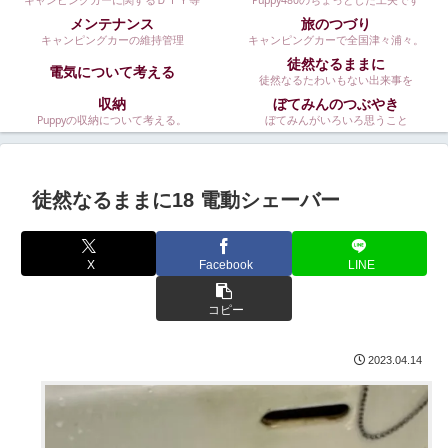
キャンピングカーに関するＤＩＹ等
Puppy480のちょっとした工夫です
メンテナンス
旅のつづり
キャンピングカーの維持管理
キャンピングカーで全国津々浦々。
徒然なるままに
電気について考える
徒然なるたわいもない出来事を
収納
ぼてみんのつぶやき
Puppyの収納について考える。
ぼてみんがいろいろ思うこと
徒然なるままに18 電動シェーバー
X
Facebook
LINE
コピー
2023.04.14