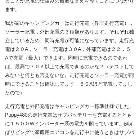
ることが充電の仕組みの最適な答えを導くことにつながり
ます。
我が家のキャンピングカーは走行充電（昇圧走行充電），
ソーラー充電，外部充電の３種類があります。それぞれ独
立しているため、同時充電が可能になっています。走行充
電は２０A，ソーラー充電は３０A，外部充電は２２．５
Aで充電（最大）できます。同時に充電できるのであれ
ば、最高で７０Ａ以上で充電できるのかな？（テストして
みないと何とも言えないな。走行充電とソーラー充電が同
時にできることは確認してます。５０Aほど充電してまし
たので）
走行充電と外部充電はキャンピングカー標準仕様でした。
Puppy480の走行充電はサブバッテリーを充電するととも
に１５００Wインバーター系の電力を賄っています。例え
ばリビングで家庭用エアコンを走行中に使うときはサブバ