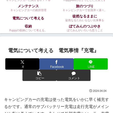
キャンピングカーに関するＤＩＹ等
Puppy480のちょっとした工夫です
メンテナンス
旅のつづり
キャンピングカーの維持管理
キャンピングカーで全国津々浦々。
徒然なるままに
電気について考える
徒然なるたわいもない出来事を
収納
ぼてみんのつぶやき
Puppyの収納について考える。
ぼてみんがいろいろ思うこと
電気について考える 電気事情『充電』
X
Facebook
LINE
コピー
コメント
2024.04.04
キャンピングカーの充電は使った電気をいかに早く補充す
るかです。通常のサブバッテリー充電は走行充電がメイン