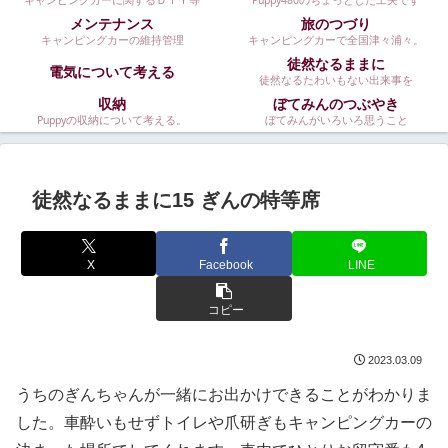
キャンピングカーに関するＤＩＹ等
Puppy480のちょっとした工夫です
メンテナンス
旅のつづり
キャンピングカーの維持管理
キャンピングカーで全国津々浦々。
徒然なるままに
電気について考える
徒然なるたわいもない出来事を
収納
ぼてみんのつぶやき
Puppyの収納について考える。
ぼてみんがいろいろ思うこと
徒然なるままに15 ぎんの特等席
X
Facebook
LINE
コピー
2023.03.09
うちのぎんちゃんが一緒にお出かけできることがわかりま
した。車酔いもせずトイレや爪研ぎもキャンピングカーの