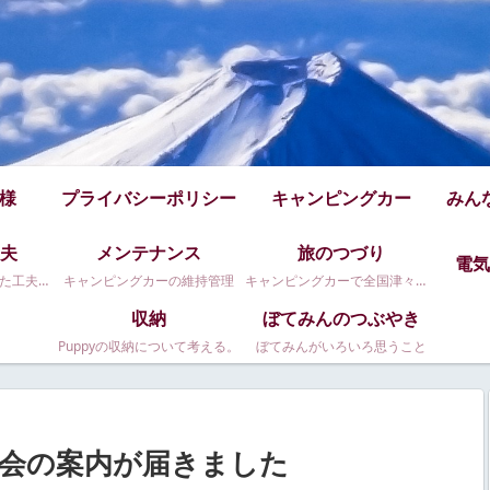
仕様
プライバシーポリシー
キャンピングカー
みん
夫
メンテナンス
旅のつづり
電気
Puppy480のちょっとした工夫です
キャンピングカーの維持管理
キャンピングカーで全国津々浦々。
収納
ぼてみんのつぶやき
Puppyの収納について考える。
ぼてみんがいろいろ思うこと
大会の案内が届きました