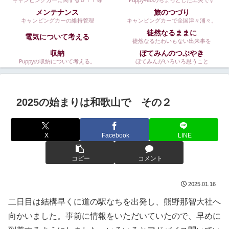
キャンピングカーに関するＤＩＹ等
Puppy480のちょっとした工夫です
メンテナンス
旅のつづり
キャンピングカーの維持管理
キャンピングカーで全国津々浦々。
徒然なるままに
電気について考える
徒然なるたわいもない出来事を
収納
ぼてみんのつぶやき
Puppyの収納について考える。
ぼてみんがいろいろ思うこと
2025の始まりは和歌山で その２
X
Facebook
LINE
コピー
コメント
2025.01.16
二日目は結構早くに道の駅なちを出発し、熊野那智大社へ
向かいました。事前に情報をいただいていたので、早めに