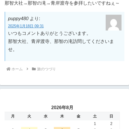
那智大社→那智の滝→青岸渡寺を参拝したいですねぇ～
puppy480
より:
2025年1月18日 09:31
いつもコメントありがとうございます。
那智大社、青岸渡寺、那智の滝訪問してくださいま
せ。
ホーム
旅のつづり
2026年8月
月
火
水
木
金
土
日
1
2