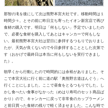
那智の滝を後にして次は熊野本宮大社です。移動時間は１
時間少々。とその前に昨日立ち寄ったイオン新宮店で再び
食材の購入です。明日は「何もしない」予定でいましたの
で、必要な食材を購入してあとはキャンカーで何もしな
い。最初熊野本宮大社は翌日に参拝するつもりでおりまし
たが、天気が良くないので今日参拝することとした次第で
す（おかげで最終日は本当に何もしないを実行できまし
た）。
朝早くから行動したので時間的には余裕がありました。そ
こで本宮大社に行く前に道の駅「奥熊野古道ほんぐう」へ
行くことにしました。ここで昼食をとるつもりでした。し
かし食べたい食事がなかった（めはり寿司のセット商品ば
かり）ので、キャンカーに戻って非常食のカップラーメン
と前日買った食材の残りで軽く済ませました。こんな時で