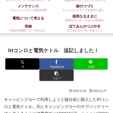
キャンピングカーに関するＤＩＹ等
Puppy480のちょっとした工夫です
メンテナンス
旅のつづり
キャンピングカーの維持管理
キャンピングカーで全国津々浦々。
徒然なるままに
電気について考える
徒然なるたわいもない出来事を
収納
ぼてみんのつぶやき
Puppyの収納について考える。
ぼてみんがいろいろ思うこと
IHコンロと電気ケトル 追記しました！
X
Facebook
LINE
コピー
2023.11.24
2023.11.27
キャンピングカーで利用しようと随分前に購入したIHコン
ロと電気ケトル。共にキャンピングカーのサブバッテリー