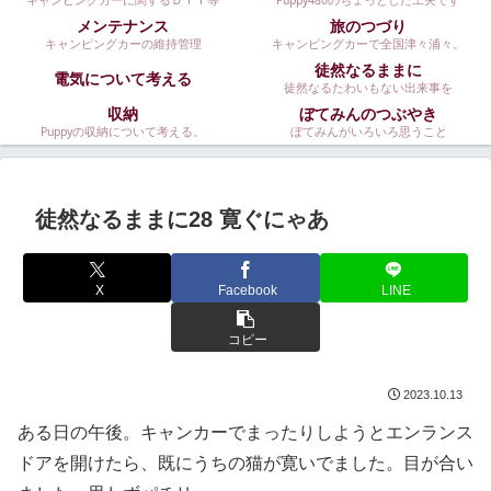
キャンピングカーに関するＤＩＹ等
Puppy480のちょっとした工夫です
メンテナンス
旅のつづり
キャンピングカーの維持管理
キャンピングカーで全国津々浦々。
徒然なるままに
電気について考える
徒然なるたわいもない出来事を
収納
ぼてみんのつぶやき
Puppyの収納について考える。
ぼてみんがいろいろ思うこと
徒然なるままに28 寛ぐにゃあ
X
Facebook
LINE
コピー
2023.10.13
ある日の午後。キャンカーでまったりしようとエンランス
ドアを開けたら、既にうちの猫が寛いでました。目が合い