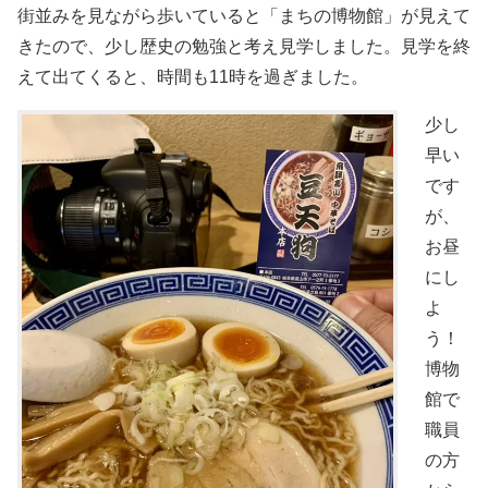
街並みを見ながら歩いていると「まちの博物館」が見えて
きたので、少し歴史の勉強と考え見学しました。見学を終
えて出てくると、時間も11時を過ぎました。
少し
早い
です
が、
お昼
にし
よ
う！
博物
館で
職員
の方