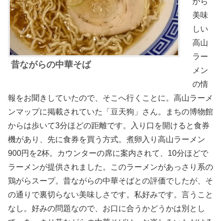
から
美味
しい
高山
ラー
昔ながらの中華そば
メン
の情
報をお聞きしていたので、そこへ行くことに。高山ラーメ
ンマップに掲載されていた「豆天狗」さん。まちの博物館
からは歩いて3分ほどの距離です。入り口を開けると食券
機があり、先に食券を買う方式。煮卵入り高山ラーメン
900円を2杯。カウンターの席に案内されて、10分ほどで
ラーメンが提供されました。このラーメンがあっさり系の
鶏がらスープ。昔ながらの中華そばとの評価でしたが、そ
の通りで裏切らない美味しさです。私好みです。言うこと
なし。好みの問題なので、お口に合うかどうかは別とし