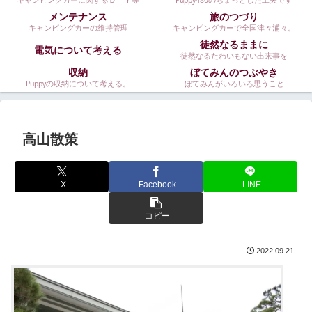
キャンピングカーに関するＤＩＹ等
Puppy480のちょっとした工夫です
メンテナンス
旅のつづり
キャンピングカーの維持管理
キャンピングカーで全国津々浦々。
徒然なるままに
電気について考える
徒然なるたわいもない出来事を
収納
ぼてみんのつぶやき
Puppyの収納について考える。
ぼてみんがいろいろ思うこと
高山散策
X
Facebook
LINE
コピー
2022.09.21