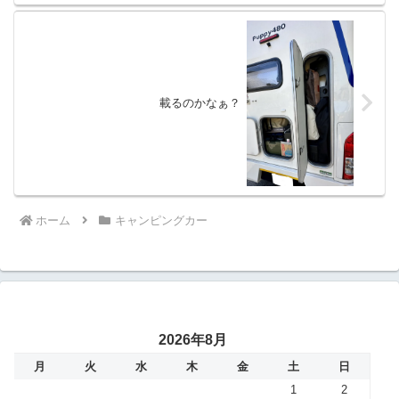
載るのかなぁ？
ホーム
キャンピングカー
2026年8月
月
火
水
木
金
土
日
1
2