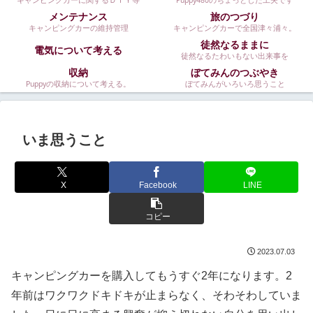
キャンピングカーに関するＤＩＹ等
Puppy480のちょっとした工夫です
メンテナンス
旅のつづり
キャンピングカーの維持管理
キャンピングカーで全国津々浦々。
徒然なるままに
電気について考える
徒然なるたわいもない出来事を
収納
ぼてみんのつぶやき
Puppyの収納について考える。
ぼてみんがいろいろ思うこと
いま思うこと
X
Facebook
LINE
コピー
2023.07.03
キャンピングカーを購入してもうすぐ2年になります。2
年前はワクワクドキドキが止まらなく、そわそわしていま