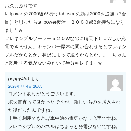
お久しぶりです
tallpowerの2000級が壊れdabbsonの新型2000を追加（2台
目）と思ったらtallpower復活！２０００級3台持ちになり
ましたw
フレキシブルソーラー５２０Wなのに晴天下６０Wしか充
電できません。キャンパー厚木に問い合わせるとフレキシ
ブルだからとか、状況によって違うからとか。。。ちゃん
と説明する気がないみたいで半分キレてますw
puppy480
より:
2025年7月4日 16:09
コメントありがとうございます。
ポタ電直って良かったですが、新しいものを購入され
た後だったんですね。
上手く利用できれば車中泊の電気かなり充実ですね。
フレキシブルのパネルはちょっと発電少ないですね。