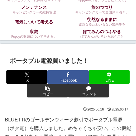
キャンピングカーに関するＤＩＹ等
Puppy480のちょっとした工夫です
メンテナンス
旅のつづり
キャンピングカーの維持管理
キャンピングカーで全国津々浦々。
徒然なるままに
電気について考える
徒然なるたわいもない出来事を
収納
ぼてみんのつぶやき
Puppyの収納について考える。
ぼてみんがいろいろ思うこと
ポータブル電源買いました！
X
Facebook
LINE
コピー
コメント
2025.06.16
2025.06.17
BLUETTIのゴールデンウィーク割引でポータブル電源
（ポタ電）を購入しました。めちゃくちゃ安い。この機能