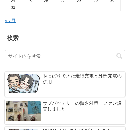
24
25
26
27
28
29
30
31
« 7月
検索
やっぱりできた走行充電と外部充電の
併用
サブバッテリーの熱さ対策 ファン設
置しました！