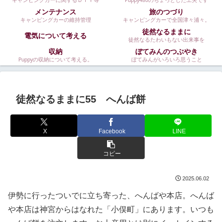
キャンピングカーに関するＤＩＹ等
Puppy480のちょっとした工夫です
メンテナンス
旅のつづり
キャンピングカーの維持管理
キャンピングカーで全国津々浦々。
徒然なるままに
電気について考える
徒然なるたわいもない出来事を
収納
ぼてみんのつぶやき
Puppyの収納について考える。
ぼてみんがいろいろ思うこと
徒然なるままに55 へんば餅
X
Facebook
LINE
コピー
2025.06.02
伊勢に行ったついでに立ち寄った、へんばや本店。へんば
や本店は神宮からはなれた「小俣町」にあります。いつも