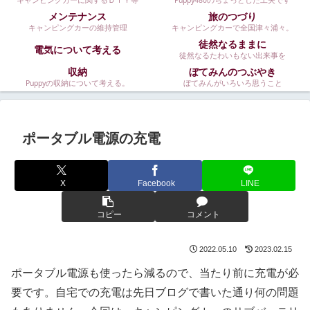
キャンピングカーに関するＤＩＹ等
Puppy480のちょっとした工夫です
メンテナンス
旅のつづり
キャンピングカーの維持管理
キャンピングカーで全国津々浦々。
徒然なるままに
電気について考える
徒然なるたわいもない出来事を
収納
ぼてみんのつぶやき
Puppyの収納について考える。
ぼてみんがいろいろ思うこと
ポータブル電源の充電
X
Facebook
LINE
コピー
コメント
2022.05.10
2023.02.15
ポータブル電源も使ったら減るので、当たり前に充電が必
要です。自宅での充電は先日ブログで書いた通り何の問題