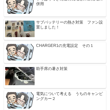
併用
サブバッテリーの熱さ対策 ファン設
置しました！
CHARGER1の充電設定 その１
助手席の暑さ対策
電気について考える うちのキャンピ
ングカー２