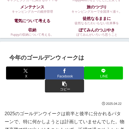
キャンピングカーに関するＤＩＹ等
Puppy480のちょっとした工夫です
メンテナンス
旅のつづり
キャンピングカーの維持管理
キャンピングカーで全国津々浦々。
徒然なるままに
電気について考える
徒然なるたわいもない出来事を
収納
ぼてみんのつぶやき
Puppyの収納について考える。
ぼてみんがいろいろ思うこと
今年のゴールデンウィークは
X
Facebook
LINE
コピー
2025.04.22
2025のゴールデンウイークは前半と後半に分かれるパタ
ーンで、特に何かしようとは計画していませんでした。物