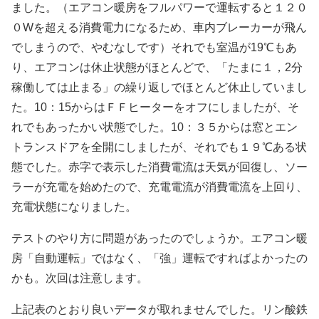
ました。（エアコン暖房をフルパワーで運転すると１２０
０Wを超える消費電力になるため、車内ブレーカーが飛ん
でしまうので、やむなしです）それでも室温が19℃もあ
り、エアコンは休止状態がほとんどで、「たまに１，2分
稼働しては止まる」の繰り返しでほとんど休止していまし
た。10：15からはＦＦヒーターをオフにしましたが、そ
れでもあったかい状態でした。10：３５からは窓とエン
トランスドアを全開にしましたが、それでも１９℃ある状
態でした。赤字で表示した消費電流は天気が回復し、ソー
ラーが充電を始めたので、充電電流が消費電流を上回り、
充電状態になりました。
テストのやり方に問題があったのでしょうか。エアコン暖
房「自動運転」ではなく、「強」運転ですればよかったの
かも。次回は注意します。
上記表のとおり良いデータが取れませんでした。リン酸鉄