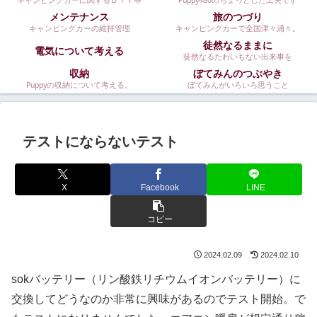
キャンピングカーに関するＤＩＹ等
Puppy480のちょっとした工夫です
メンテナンス
旅のつづり
キャンピングカーの維持管理
キャンピングカーで全国津々浦々。
徒然なるままに
電気について考える
徒然なるたわいもない出来事を
収納
ぼてみんのつぶやき
Puppyの収納について考える。
ぼてみんがいろいろ思うこと
テストにならないテスト
X
Facebook
LINE
コピー
2024.02.09
2024.02.10
sokバッテリー（リン酸鉄リチウムイオンバッテリー）に
交換してどうなのか非常に興味があるのでテスト開始。で