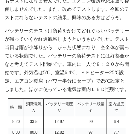
もテストになりませんでした。エアコン暖房が想定通り稼
働しませんでした。また、改めてテストします。今回のテ
ストにならないテストの結果。興味のある方はどうぞ。
バッテリーのテストは負荷をかけてどれぐらいバッテリー
が減っていくか経過観察しようというものでした。テスト
当日は雨が小降りから上がった状態になり、空全体が曇っ
ている状態でした。バッテリーの負荷テストには好都合か
なと考えてテスト開始です。車内に一人で８：２０から開
始です。外気温は5℃、室温6.4℃、ＦＦヒーター25℃設
定、エアコン暖房（パワー半分にセーブ）で25℃設定と
しました。ほかに使っている電気は室内ＬＥＤ照明です。
消費電流
バッテリー電圧
バッテリー残量
室内温度
時 間
A
V
％
℃
8:20
33.5
12.97
99
6.4
8:30
80.0
12.82
97
7.7