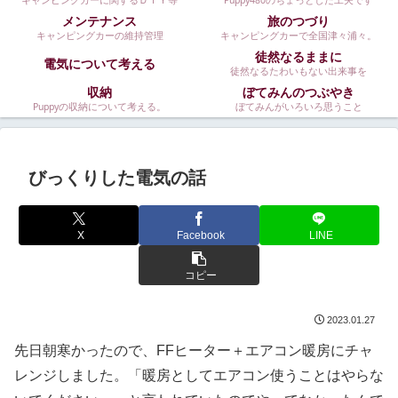
キャンピングカーに関するＤＩＹ等
Puppy480のちょっとした工夫です
メンテナンス
旅のつづり
キャンピングカーの維持管理
キャンピングカーで全国津々浦々。
徒然なるままに
電気について考える
徒然なるたわいもない出来事を
収納
ぼてみんのつぶやき
Puppyの収納について考える。
ぼてみんがいろいろ思うこと
びっくりした電気の話
X
Facebook
LINE
コピー
2023.01.27
先日朝寒かったので、FFヒーター＋エアコン暖房にチャ
レンジしました。「暖房としてエアコン使うことはやらな