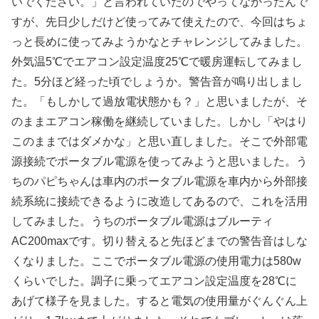
いでください。」と言われていたのでやってなかったんで
すが、先日少しだけど使ってみて使えたので、今回はちょ
っと長めに使ってみようかなとチャレンジしてみました。
外気温5℃でエアコン設定温度25℃で暖房運転してみまし
た。5分ほど経った頃でしょうか。警告音が鳴り出しまし
た。「もしかして過放電状態かも？」と思いましたが、そ
のままエアコン稼働を継続していました。しかし「やはり
このままではダメかな」と思い直しました。そこで外部電
源接続でポータブル電源を使ってみようと思いました。う
ちのパピちゃんは車内のポータブル電源を車内から外部接
続系統に接続できるように改造してあるので、これを活用
してみました。うちのポータブル電源はブルーティ
AC200maxです。切り替えると先ほどまでの警告音はしな
くなりました。ここでポータブル電源の使用電力は580w
くらいでした。調子に乗ってエアコン設定温度を28℃に
あげて様子を見ました。すると電気の使用量がぐんぐん上