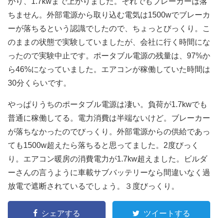
がり、1.7kwまで上がりました。それでもブレーカーは落
ちません。外部電源から取り込む電気は1500wでブレーカ
ーが落ちるという認識でしたので、ちょっとびっくり。こ
のままの状態で実験していましたが、会社に行く時間にな
ったので実験中止です。ポータブル電源の残量は、97%か
ら46%になっていました。エアコンが稼働していた時間は
30分くらいです。
やっぱりうちのポータブル電源は凄い。負荷が1.7kwでも
普通に稼働してる。電力消費は半端ないけど。ブレーカー
が落ちなかったのでびっくり。外部電源からの供給であっ
ても1500w超えたら落ちると思ってました。2度びっく
り。エアコン暖房の消費電力が1.7kw超えました。ビルダ
ーさんの言うように車載サブバッテリーなら間違いなく過
放電で遮断されているでしょう。３度びっくり。
シェアする
ツイートする