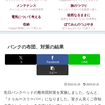
キャンピングカーに関するＤＩＹ等
Puppy480のちょっとした工夫です
メンテナンス
旅のつづり
キャンピングカーの維持管理
キャンピングカーで全国津々浦々。
徒然なるままに
電気について考える
徒然なるたわいもない出来事を
収納
ぼてみんのつぶやき
Puppyの収納について考える。
ぼてみんがいろいろ思うこと
バンクの布団、対策の結果
X
Facebook
LINE
コピー
2022.01.25
2023.02.15
先日バンクベッドの敷布団対策を実施しました。なんと、
『トゥルースリーパー』になりました。皆さん良くご存知